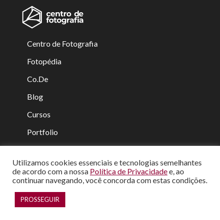
Centro de Fotografia
Fotopédia
Co.De
Blog
Cursos
Portfolio
Equipe
Utilizamos cookies essenciais e tecnologias semelhantes
Contato
de acordo com a nossa
Política de Privacidade
e, ao
continuar navegando, você concorda com estas condições.
PROSSEGUIR
Desenvolvido por
Co.De - Comunicação e Design Júnior
.
Todos os direitos reservados.