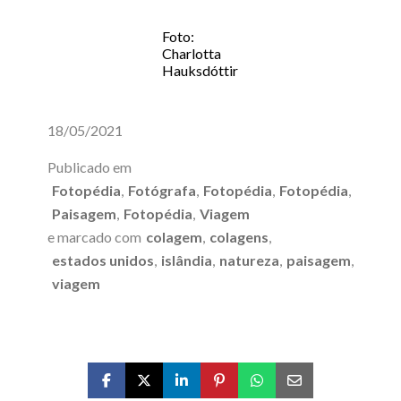
Foto:
Charlotta
Hauksdóttir
18/05/2021
Publicado em
Fotopédia
,
Fotógrafa
,
Fotopédia
,
Fotopédia
,
Paisagem
,
Fotopédia
,
Viagem
e marcado com
colagem
,
colagens
,
estados unidos
,
islândia
,
natureza
,
paisagem
,
viagem