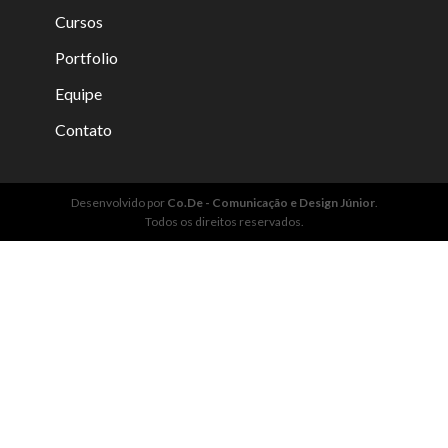
Cursos
Portfolio
Equipe
Contato
Desenvolvido por
Co.De - Comunicação e Design Júnior
.
Todos os direitos reservados.