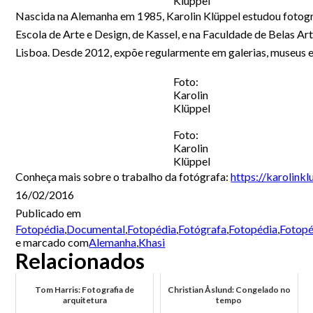
Klüppel
Nascida na Alemanha em 1985, Karolin Klüppel estudou fotogr
Escola de Arte e Design, de Kassel, e na Faculdade de Belas Ar
Lisboa. Desde 2012, expõe regularmente em galerias, museus e 
Foto:
Karolin
Klüppel
Foto:
Karolin
Klüppel
Conheça mais sobre o trabalho da fotógrafa:
https://karolinkl
16/02/2016
Publicado em
Fotopédia
,
Documental
,
Fotopédia
,
Fotógrafa
,
Fotopédia
,
Fotopé
e marcado com
Alemanha
,
Khasi
Relacionados
Tom Harris: Fotografia de
Christian Åslund: Congelado no
arquitetura
tempo