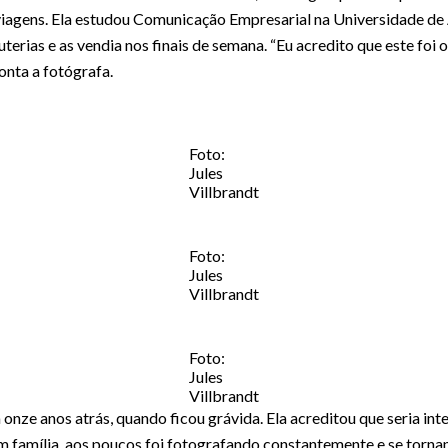
 viagens. Ela estudou Comunicação Empresarial na Universidade de
uterias e as vendia nos finais de semana. “Eu acredito que este foi
nta a fotógrafa.
Foto:
Jules
Villbrandt
Foto:
Jules
Villbrandt
Foto:
Jules
Villbrandt
 onze anos atrás, quando ficou grávida. Ela acreditou que seria in
m família, aos poucos foi fotografando constantemente e se torna