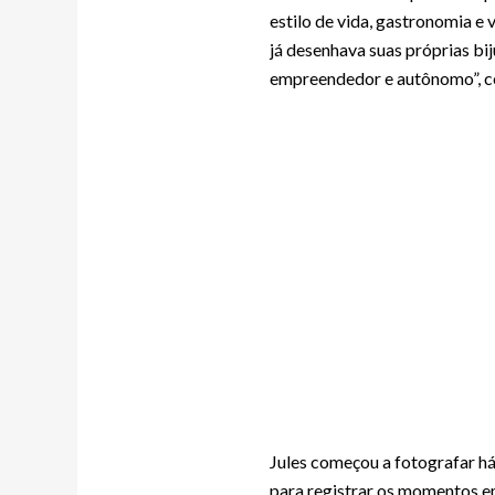
estilo de vida, gastronomia e
já desenhava suas próprias bij
empreendedor e autônomo”, co
Jules começou a fotografar há
para registrar os momentos e