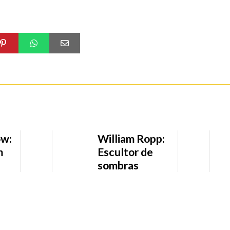
ow:
William Ropp:
m
Escultor de
sombras