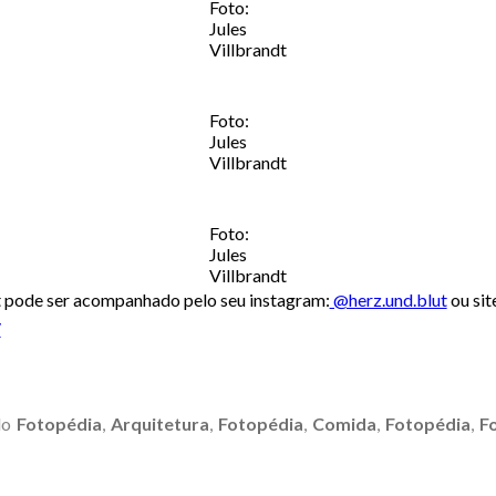
Foto:
Jules
Villbrandt
Foto:
Jules
Villbrandt
Foto:
Jules
Villbrandt
dt pode ser acompanhado pelo seu instagram:
@herz.und.blut
ou sit
/
do
Fotopédia
,
Arquitetura
,
Fotopédia
,
Comida
,
Fotopédia
,
F