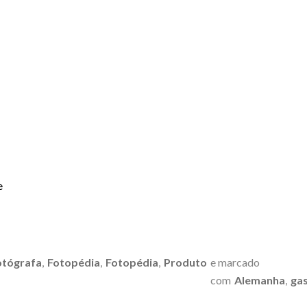
e
otógrafa
,
Fotopédia
,
Fotopédia
,
Produto
e marcado
com
Alemanha
,
ga