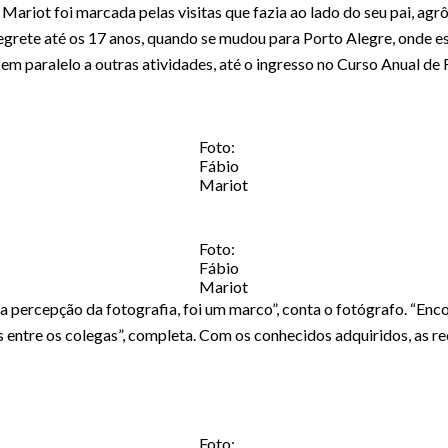
Mariot foi marcada pelas visitas que fazia ao lado do seu pai, agr
grete até os 17 anos, quando se mudou para Porto Alegre, onde es
 em paralelo a outras atividades, até o ingresso no Curso Anual de
Foto:
Fábio
Mariot
Foto:
Fábio
Mariot
ha percepção da fotografia, foi um marco”, conta o fotógrafo. “Enc
as entre os colegas”, completa. Com os conhecidos adquiridos, as r
Foto: