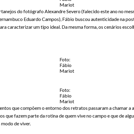
Mariot
ertanejos do fotógrafo Alexandre Severo (falecido este ano no me
ernambuco Eduardo Campos), Fábio buscou autenticidade na post
ra caracterizar um tipo ideal. Da mesma forma, os cenários escol
Foto:
Fábio
Mariot
Foto:
Fábio
Mariot
mentos que compõem o entorno dos retratos passaram a chamar a a
etos que fazem parte da rotina de quem vive no campo e que de a
m modo de viver.