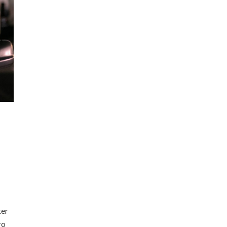
ter
ro