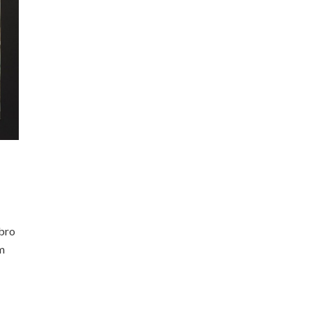
mbro
em
s