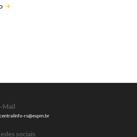
O
-Mail
centralinfo-rs@espm.br
edes sociais