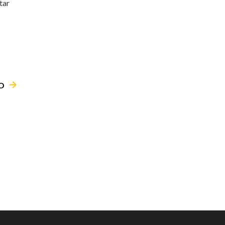
tar
O