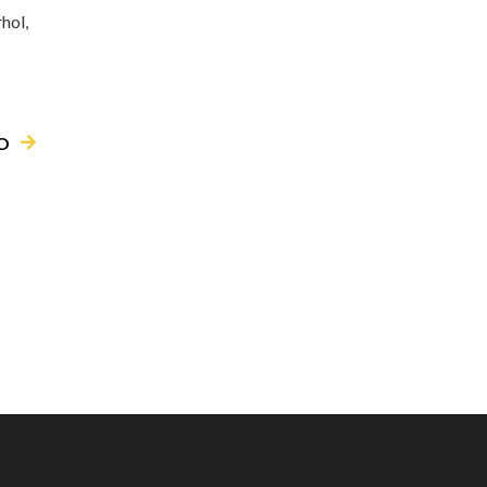
hol,
O